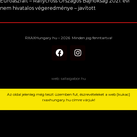
Euroaszfalt – Rallycross Országos Bajnokság 2021. évi
nem hivatalos végeredménye – javított
RXAXHungary.hu – 2026 Minden jog fenntartva!
web: sallaigabor.hu
Az oldal jelenleg még teszt üzemben fut, észrevételeket a web [kukac]
rxaxhungary.hu címre várjuk!